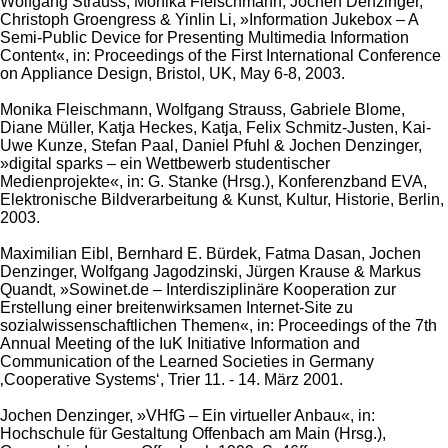
Wolfgang Strauss, Monika Fleischmann, Jochen Denzinger,
Christoph Groengress & Yinlin Li, »Information Jukebox – A
Semi-Public Device for Presenting Multimedia Information
Content«, in: Proceedings of the First International Conference
on Appliance Design, Bristol, UK, May 6-8, 2003.
Monika Fleischmann, Wolfgang Strauss, Gabriele Blome,
Diane Müller, Katja Heckes, Katja, Felix Schmitz-Justen, Kai-
Uwe Kunze, Stefan Paal, Daniel Pfuhl & Jochen Denzinger,
»digital sparks – ein Wettbewerb studentischer
Medienprojekte«, in: G. Stanke (Hrsg.), Konferenzband EVA,
Elektronische Bildverarbeitung & Kunst, Kultur, Historie, Berlin,
2003.
Maximilian Eibl, Bernhard E. Bürdek, Fatma Dasan, Jochen
Denzinger, Wolfgang Jagodzinski, Jürgen Krause & Markus
Quandt, »Sowinet.de – Interdisziplinäre Kooperation zur
Erstellung einer breitenwirksamen Internet-Site zu
sozialwissenschaftlichen Themen«, in: Proceedings of the 7th
Annual Meeting of the IuK Initiative Information and
Communication of the Learned Societies in Germany
‚Cooperative Systems‘, Trier 11. - 14. März 2001.
Jochen Denzinger, »VHfG – Ein virtueller Anbau«, in:
Hochschule für Gestaltung Offenbach am Main (Hrsg.),