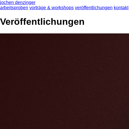
jochen denzinger
arbeitsproben
vorträge & workshops
veröffentlichungen
kontakt
Veröffentlichungen