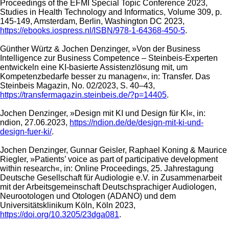
Proceedings of the EFMI Special Topic Conference 2023,
Studies in Health Technology and Informatics, Volume 309, p.
145-149, Amsterdam, Berlin, Washington DC 2023,
https://ebooks.iospress.nl/ISBN/978-1-64368-450-5
.
Günther Würtz & Jochen Denzinger, »Von der Business
Intelligence zur Business Competence – Steinbeis-Experten
entwickeln eine KI-basierte Assistenzlösung mit, um
Kompetenzbedarfe besser zu managen«, in: Transfer. Das
Steinbeis Magazin, No. 02/2023, S. 40–43,
https://transfermagazin.steinbeis.de/?p=14405
.
Jochen Denzinger, »Design mit KI und Design für KI«, in:
ndion, 27.06.2023,
https://ndion.de/de/design-mit-ki-und-
design-fuer-ki/
.
Jochen Denzinger, Gunnar Geisler, Raphael Koning & Maurice
Riegler, »Patients’ voice as part of participative development
within research«, in: Online Proceedings, 25. Jahrestagung
Deutsche Gesellschaft für Audiologie e.V. in Zusammenarbeit
mit der Arbeitsgemeinschaft Deutschsprachiger Audiologen,
Neurootologen und Otologen (ADANO) und dem
Universitätsklinikum Köln, Köln 2023,
https://doi.org/10.3205/23dga081
.