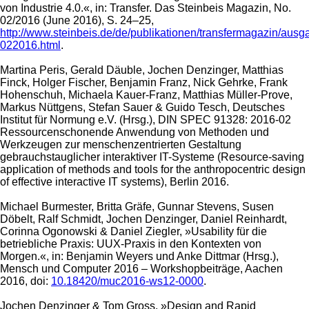
von Industrie 4.0.«, in: Transfer. Das Steinbeis Magazin, No.
02/2016 (June 2016), S. 24–25,
http://www.steinbeis.de/de/publikationen/transfermagazin/ausg
022016.html
.
Martina Peris, Gerald Däuble, Jochen Denzinger, Matthias
Finck, Holger Fischer, Benjamin Franz, Nick Gehrke, Frank
Hohenschuh, Michaela Kauer-Franz, Matthias Müller-Prove,
Markus Nüttgens, Stefan Sauer & Guido Tesch, Deutsches
Institut für Normung e.V. (Hrsg.), DIN SPEC 91328: 2016-02
Ressourcenschonende Anwendung von Methoden und
Werkzeugen zur menschenzentrierten Gestaltung
gebrauchstauglicher interaktiver IT-Systeme (Resource-saving
application of methods and tools for the anthropocentric design
of effective interactive IT systems), Berlin 2016.
Michael Burmester, Britta Gräfe, Gunnar Stevens, Susen
Döbelt, Ralf Schmidt, Jochen Denzinger, Daniel Reinhardt,
Corinna Ogonowski & Daniel Ziegler, »Usability für die
betriebliche Praxis: UUX-Praxis in den Kontexten von
Morgen.«, in: Benjamin Weyers und Anke Dittmar (Hrsg.),
Mensch und Computer 2016 – Workshopbeiträge, Aachen
2016, doi:
10.18420/muc2016-ws12-0000
.
Jochen Denzinger & Tom Gross, »Design and Rapid