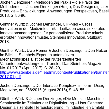
Jochen Denzinger, »Methoden der Praxis – die Praxis der
Methoden«, in: Jochen Denzinger (Hrsg.), Das Design digitaler
Produkte – Entwicklungen, Anwendungen, Perspektiven, Basel
2018, S. 86-96.
Günther Würtz & Jochen Denzinger, CIP-Med – Cross
Innovation in der Medizintechnik – Leitfaden cross-sektorales
Innovationsmanagement für personalisierte Produkte mittels
erprobter Innovationsmuster, Steinbeis Innovation, Stuttgart
2018.
Günther Würtz, Uwe Remer & Jochen Denzinger, »Den Nutzer
Im Blick – Steinbeis-Experten unterstützen
Mechatronikspezialist bei der Nutzerzentrierten
Variantenentwicklung«, in: Transfer. Das Steinbeis Magazin,
No. 01/2017 (April 2017), S. 28–29,
http://www.steinbeis.de/fileadmin/content/Publikationen/trans
2017-01.pdf
.
Jochen Denzinger, »Der Interface-Komplex«, in: form - Design
Magazine, no. 266/2016 (August 2016), S. 48–55.
Günther Würtz & Jochen Denzinger, »Die Mensch-Maschine
Schnittstelle im Zeitalter der Digitalisierung – User Centered
Design als zentrale Herausforderung im industriellen Umfeld