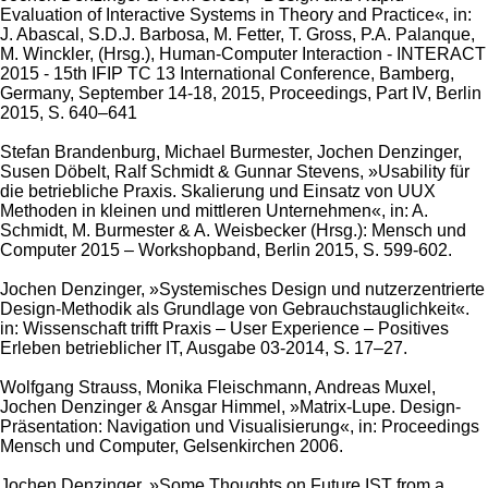
Evaluation of Interactive Systems in Theory and Practice«, in:
J. Abascal, S.D.J. Barbosa, M. Fetter, T. Gross, P.A. Palanque,
M. Winckler, (Hrsg.), Human-Computer Interaction - INTERACT
2015 - 15th IFIP TC 13 International Conference, Bamberg,
Germany, September 14-18, 2015, Proceedings, Part IV, Berlin
2015, S. 640–641
Stefan Brandenburg, Michael Burmester, Jochen Denzinger,
Susen Döbelt, Ralf Schmidt & Gunnar Stevens, »Usability für
die betriebliche Praxis. Skalierung und Einsatz von UUX
Methoden in kleinen und mittleren Unternehmen«, in: A.
Schmidt, M. Burmester & A. Weisbecker (Hrsg.): Mensch und
Computer 2015 – Workshopband, Berlin 2015, S. 599-602.
Jochen Denzinger, »Systemisches Design und nutzerzentrierte
Design-Methodik als Grundlage von Gebrauchstauglichkeit«.
in: Wissenschaft trifft Praxis – User Experience – Positives
Erleben betrieblicher IT, Ausgabe 03-2014, S. 17–27.
Wolfgang Strauss, Monika Fleischmann, Andreas Muxel,
Jochen Denzinger & Ansgar Himmel, »Matrix-Lupe. Design-
Präsentation: Navigation und Visualisierung«, in: Proceedings
Mensch und Computer, Gelsenkirchen 2006.
Jochen Denzinger, »Some Thoughts on Future IST from a