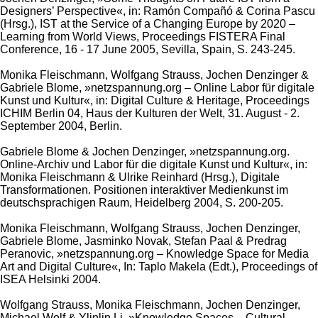
Designers’ Perspective«, in: Ramón Compañó & Corina Pascu
(Hrsg.), IST at the Service of a Changing Europe by 2020 –
Learning from World Views, Proceedings FISTERA Final
Conference, 16 - 17 June 2005, Sevilla, Spain, S. 243-245.
Monika Fleischmann, Wolfgang Strauss, Jochen Denzinger &
Gabriele Blome, »netzspannung.org – Online Labor für digitale
Kunst und Kultur«, in: Digital Culture & Heritage, Proceedings
ICHIM Berlin 04, Haus der Kulturen der Welt, 31. August - 2.
September 2004, Berlin.
Gabriele Blome & Jochen Denzinger, »netzspannung.org.
Online-Archiv und Labor für die digitale Kunst und Kultur«, in:
Monika Fleischmann & Ulrike Reinhard (Hrsg.), Digitale
Transformationen. Positionen interaktiver Medienkunst im
deutschsprachigen Raum, Heidelberg 2004, S. 200-205.
Monika Fleischmann, Wolfgang Strauss, Jochen Denzinger,
Gabriele Blome, Jasminko Novak, Stefan Paal & Predrag
Peranovic, »netzspannung.org – Knowledge Space for Media
Art and Digital Culture«, In: Taplo Makela (Edt.), Proceedings of
ISEA Helsinki 2004.
Wolfgang Strauss, Monika Fleischmann, Jochen Denzinger,
Michael Wolf & Ylinlin Li, »Knowledge Spaces – Cultural