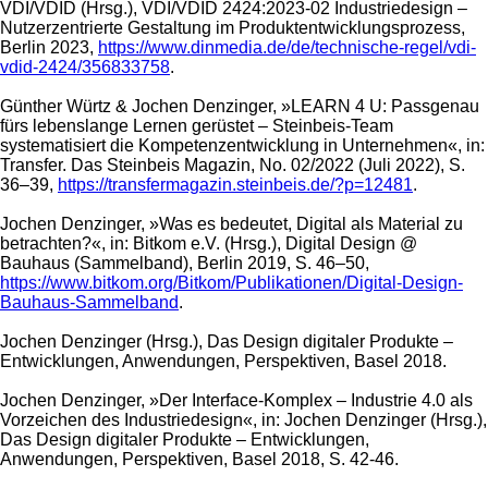
VDI/VDID (Hrsg.), VDI/VDID 2424:2023-02 Industriedesign –
Nutzerzentrierte Gestaltung im Produktentwicklungsprozess,
Berlin 2023,
https://www.dinmedia.de/de/technische-regel/vdi-
vdid-2424/356833758
.
Günther Würtz & Jochen Denzinger, »LEARN 4 U: Passgenau
fürs lebenslange Lernen gerüstet – Steinbeis-Team
systematisiert die Kompetenzentwicklung in Unternehmen«, in:
Transfer. Das Steinbeis Magazin, No. 02/2022 (Juli 2022), S.
36–39,
https://transfermagazin.steinbeis.de/?p=12481
.
Jochen Denzinger, »Was es bedeutet, Digital als Material zu
betrachten?«, in: Bitkom e.V. (Hrsg.), Digital Design @
Bauhaus (Sammelband), Berlin 2019, S. 46–50,
https://www.bitkom.org/Bitkom/Publikationen/Digital-Design-
Bauhaus-Sammelband
.
Jochen Denzinger (Hrsg.), Das Design digitaler Produkte –
Entwicklungen, Anwendungen, Perspektiven, Basel 2018.
Jochen Denzinger, »Der Interface-Komplex – Industrie 4.0 als
Vorzeichen des Industriedesign«, in: Jochen Denzinger (Hrsg.),
Das Design digitaler Produkte – Entwicklungen,
Anwendungen, Perspektiven, Basel 2018, S. 42-46.